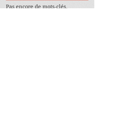
Pas encore de mots-clés.
Featured Review
CLOVIS - Bourse aux
Fraises, Noix, Noisettes et
Amandes